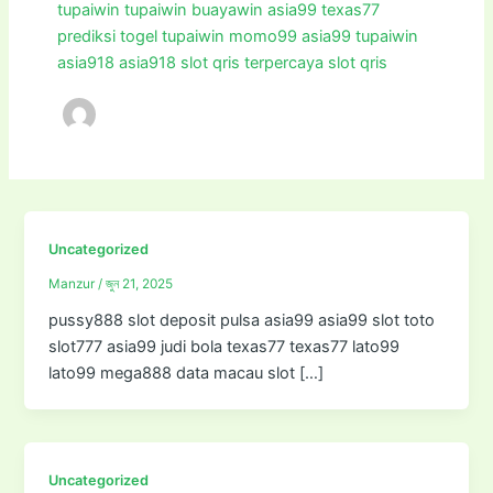
tupaiwin
tupaiwin
buayawin
asia99
texas77
prediksi togel
tupaiwin
momo99
asia99
tupaiwin
asia918
asia918
slot qris terpercaya
slot qris
Uncategorized
Manzur
/
জুন 21, 2025
pussy888 slot deposit pulsa asia99 asia99 slot toto
slot777 asia99 judi bola texas77 texas77 lato99
lato99 mega888 data macau slot […]
Uncategorized