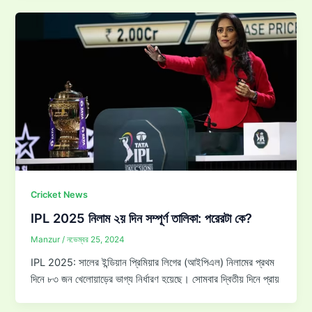
Cricket News
IPL 2025 নিলাম ২য় দিন সম্পূর্ণ তালিকা: পরেরটা কে?
Manzur
/
নভেম্বর 25, 2024
IPL 2025: সালের ইন্ডিয়ান প্রিমিয়ার লিগের (আইপিএল) নিলামের প্রথম
দিনে ৮৩ জন খেলোয়াড়ের ভাগ্য নির্ধারণ হয়েছে। সোমবার দ্বিতীয় দিনে প্রায়