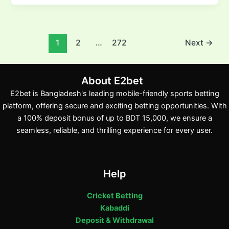
Post
1
2
…
272
Next
→
pagination
About E2bet
E2bet is Bangladesh's leading mobile-friendly sports betting
platform, offering secure and exciting betting opportunities. With
a 100% deposit bonus of up to BDT 15,000, we ensure a
seamless, reliable, and thrilling experience for every user.
Help
Cricket Betting
Kabaddi
Deposit & Withdrawal