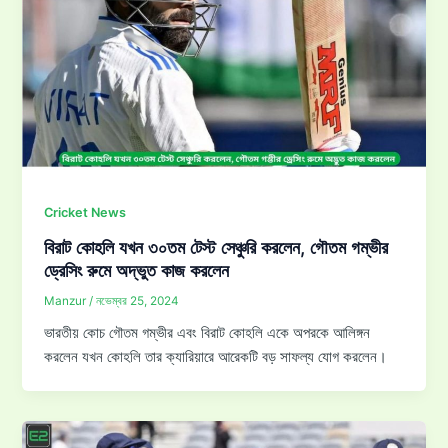
Cricket News
বিরাট কোহলি যখন ৩০তম টেস্ট সেঞ্চুরি করলেন, গৌতম গম্ভীর
ড্রেসিং রুমে অদ্ভুত কাজ করলেন
Manzur
/
নভেম্বর 25, 2024
ভারতীয় কোচ গৌতম গম্ভীর এবং বিরাট কোহলি একে অপরকে আলিঙ্গন
করলেন যখন কোহলি তার ক্যারিয়ারে আরেকটি বড় সাফল্য যোগ করলেন।