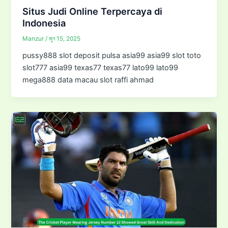
Situs Judi Online Terpercaya di
Indonesia
Manzur
/
জুন 15, 2025
pussy888 slot deposit pulsa asia99 asia99 slot toto
slot777 asia99 texas77 texas77 lato99 lato99
mega888 data macau slot raffi ahmad