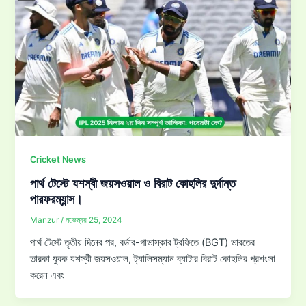
Cricket News
পার্থ টেস্টে যশস্বী জয়সওয়াল ও বিরাট কোহলির দুর্দান্ত
পারফরম্যান্স।
Manzur
/
নভেম্বর 25, 2024
পার্থ টেস্টে তৃতীয় দিনের পর, বর্ডার-গাভাস্কার ট্রফিতে (BGT) ভারতের
তারকা যুবক যশস্বী জয়সওয়াল, ট্যালিসম্যান ব্যাটার বিরাট কোহলির প্রশংসা
করেন এবং