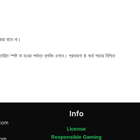
করা যাবে না।
ত স্পষ্ট না হওয়া পর্যন্ত ব্লকিং চলবে। প্রতারণা বা অর্থ পাচার নিশ্চিত
Info
com
License
Responsible Gaming
com