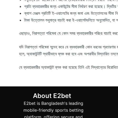
প্রতি ব্যবহারকারীর জন্য একাউন্টের সীমা নির্ধারণ করা হয়েছে। দ্বিতীয়
ক্যাশ ডেক্সে প্রতিটি ই-ওয়ালেটের জন্য জমা এবং উত্তোলনের সীমা নির্
টাকা উত্তোলন শুধুমাত্র যাচাই করা ই-ওয়ালেটগুলিতে অনুমোদিত, যা
এছাড়াও, নিরাপত্তা পরিষেবা যে কোন সময় ব্যবহারকারীর পরিচয় যাচাই ক
যদি নিরাপত্তা পরিষেবা সন্দেহ করে যে ব্যবহারকারী কোন ধরনের প্রতারণায় 
হলে, অ্যাকাউন্টটি স্থায়ীভাবে ব্লক করা হবে এবং অপরাধীর বিস্তারিত তদন
যে ব্যবহারকারীর অ্যাকাউন্ট ব্লক করা হয়েছে তিনি এই সিদ্ধান্তের বিরো
About E2bet
E2bet is Bangladesh's leading
mobile-friendly sports betting
platform, offering secure and