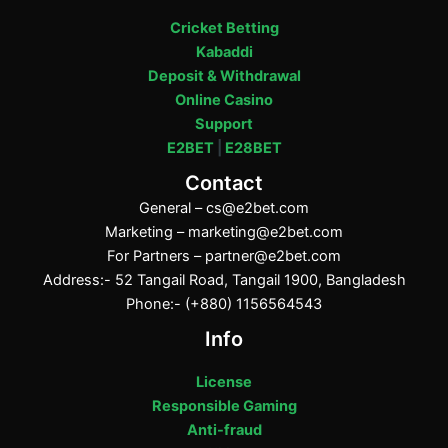
Cricket Betting
Kabaddi
Deposit & Withdrawal
Online Casino
Support
E2BET
|
E28BET
Contact
General –
cs@e2bet.com
Marketing –
marketing@e2bet.com
For Partners –
partner@e2bet.com
Address:- 52 Tangail Road, Tangail 1900, Bangladesh
Phone:- (+880) 1156564543
Info
License
Responsible Gaming
Anti-fraud