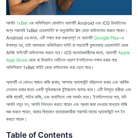
আপনি
1xBet
এর অফিসিয়াল মোবাইল অ্যাপটি Android এবং iOS ডিভাইসের
জন্য সরাসরি 1xBet ওয়েবসাইট বা অনুমোদিত উত্স থেকে ডাউনলোড করতে পারেন।
Android এর জন্য, এটি লক্ষ্য করা গুরুত্বপূর্ণ যে অ্যাপটি
Google Play
-এ
উপলব্ধ নয়, তাই আপনাকে অফিসিয়াল সাইট বা সহযোগী বুকমেকার ওয়েবসাইট থেকে
APK ফাইলটি ডাউনলোড করতে হবে। iOS ব্যবহারকারীদের জন্য, অ্যাপটি
Apple
App Store
থেকে বা ডিভাইস সেটিংসে অ্যাপ ইনস্টলেশন সক্ষম করার পরে
অফিসিয়াল 1xBet সাইট থেকে ডাউনলোড করা যেতে পারে।
অ্যাপটি যে কোনও স্থানে বাজি রাখার, আপনার অ্যাকাউন্ট পরিচালনা করার এবং আর্থিক
লেনদেন করার জন্য একটি সুবিধাজনক ইন্টারফেস অফার করে। এটি বিস্তৃত ক্রীড়া এবং
বাজি মার্কেট, লাইভ বাজি, এবং ক্যাসিনো গেম সমর্থন করে। ইনস্টলেশনের পরে, যদি
আপনি নতুন হন, আপনি নিবন্ধন করতে পারেন এবং প্রথম জমা দেওয়ার মাধ্যমে বাজি
শুরু করতে পারেন, আবার বিদ্যমান ব্যবহারকারীরা সরাসরি তাদের অ্যাকাউন্টে লগ ইন
করতে পারেন।
Table of Contents