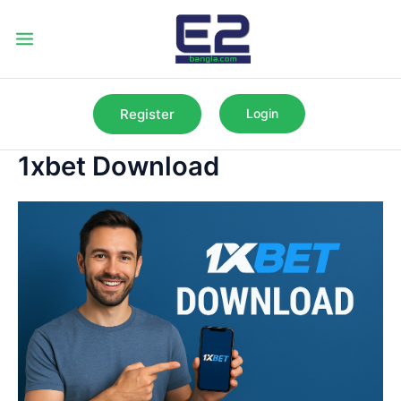
Skip
to
Main
content
Menu
Register
Login
1xbet Download