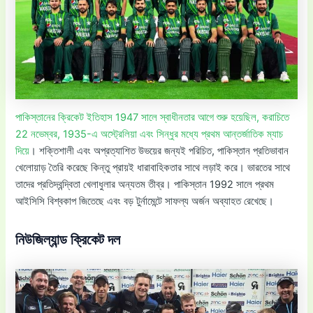
পাকিস্তানের ক্রিকেট ইতিহাস 1947 সালে স্বাধীনতার আগে শুরু হয়েছিল, করাচিতে
22 নভেম্বর, 1935-এ অস্ট্রেলিয়া এবং সিন্ধুর মধ্যে প্রথম আন্তর্জাতিক ম্যাচ
দিয়ে
। শক্তিশালী এবং অপ্রত্যাশিত উভয়ের জন্যই পরিচিত, পাকিস্তান প্রতিভাবান
খেলোয়াড় তৈরি করেছে কিন্তু প্রায়ই ধারাবাহিকতার সাথে লড়াই করে। ভারতের সাথে
তাদের প্রতিদ্বন্দ্বিতা খেলাধুলার অন্যতম তীব্র। পাকিস্তান 1992 সালে প্রথম
আইসিসি বিশ্বকাপ জিতেছে এবং বড় টুর্নামেন্টে সাফল্য অর্জন অব্যাহত রেখেছে।
নিউজিল্যান্ড ক্রিকেট দল