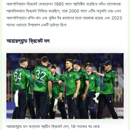
আফগানিস্তান ক্রিকেট ফেডারেশন 1995 সালে প্রতিষ্ঠিত হয়েছিল৷ যদিও তালেবানরা
প্রাথমিকভাবে ক্রিকেট নিষিদ্ধ করেছিল, তারা 2000 সালে এটির অনুমতি দেয়৷ এখন
আফগানিস্তানে রশিদ খান এবং মুজিব উর রহমানের মতো তারকারা রয়েছে এবং 2023
সালের ওয়ানডে বিশ্বকাপ একটি দুর্দান্ত ছিল৷
আয়ারল্যান্ড ক্রিকেট দল
আয়ারল্যান্ড হল অন্যতম প্রাচীন ক্রিকেট দেশ, 19 শতকের পর থেকে