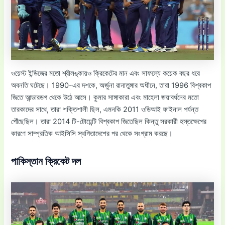
ওয়েস্ট ইন্ডিজের মতো শ্রীলঙ্কায়ও ক্রিকেটের মান এবং সাফল্যে কয়েক বছর ধরে
অবনতি ঘটেছে। 1990-এর দশকে, অর্জুনা রানাতুঙ্গার অধীনে, তারা 1996 বিশ্বকাপ
জিতে আন্ডারডগ থেকে উঠে আসে। কুমার সাঙ্গাকারা এবং মাহেলা জয়াবর্ধনের মতো
তারকাদের সাথে, তারা শক্তিশালী ছিল, এমনকি 2011 ওডিআই ফাইনাল পর্যন্ত
পৌঁছেছিল। তারা 2014 টি-টোয়েন্টি বিশ্বকাপ জিতেছিল কিন্তু সরকারী হস্তক্ষেপের
কারণে সাম্প্রতিক আইসিসি স্থগিতাদেশের পর থেকে সংগ্রাম করছে।
পাকিস্তান ক্রিকেট দল