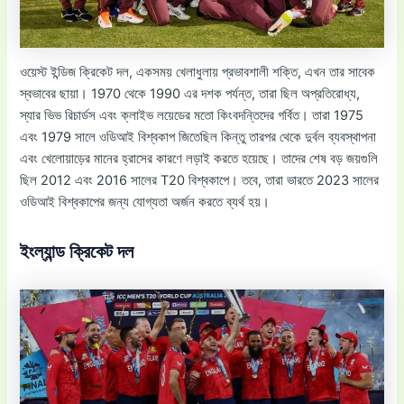
ওয়েস্ট ইন্ডিজ ক্রিকেট দল, একসময় খেলাধুলায় প্রভাবশালী শক্তি, এখন তার সাবেক
স্বভাবের ছায়া। 1970 থেকে 1990 এর দশক পর্যন্ত, তারা ছিল অপ্রতিরোধ্য,
স্যার ভিভ রিচার্ডস এবং ক্লাইভ লয়েডের মতো কিংবদন্তিদের গর্বিত। তারা 1975
এবং 1979 সালে ওডিআই বিশ্বকাপ জিতেছিল কিন্তু তারপর থেকে দুর্বল ব্যবস্থাপনা
এবং খেলোয়াড়ের মানের হ্রাসের কারণে লড়াই করতে হয়েছে। তাদের শেষ বড় জয়গুলি
ছিল 2012 এবং 2016 সালের T20 বিশ্বকাপে। তবে, তারা ভারতে 2023 সালের
ওডিআই বিশ্বকাপের জন্য যোগ্যতা অর্জন করতে ব্যর্থ হয়।
ইংল্যান্ড ক্রিকেট দল