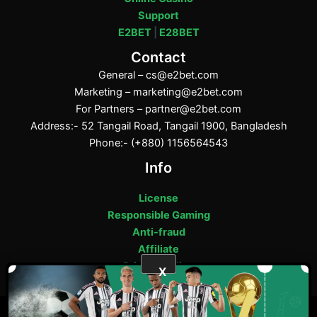
Support
E2BET
|
E28BET
Contact
General –
cs@e2bet.com
Marketing –
marketing@e2bet.com
For Partners –
partner@e2bet.com
Address:- 52 Tangail Road, Tangail 1900, Bangladesh
Phone:- (+880) 1156564543
Info
License
Responsible Gaming
Anti-fraud
Affiliate
Privacy Policy
X