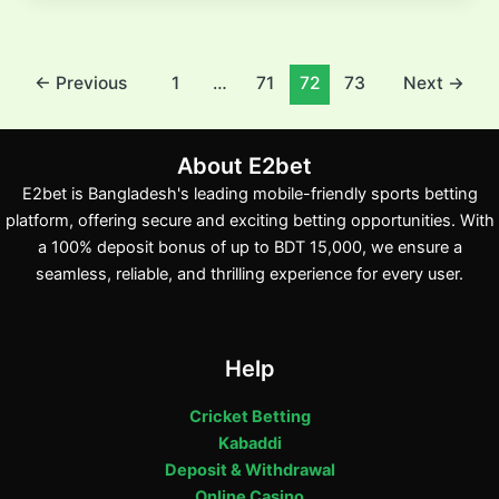
Post
←
Previous
1
…
71
72
73
Next
→
pagination
About E2bet
E2bet is Bangladesh's leading mobile-friendly sports betting
platform, offering secure and exciting betting opportunities. With
a 100% deposit bonus of up to BDT 15,000, we ensure a
seamless, reliable, and thrilling experience for every user.
Help
Cricket Betting
Kabaddi
Deposit & Withdrawal
Online Casino