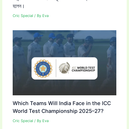
হলেন।
Cric Special
/ By
Eva
Which Teams Will India Face in the ICC
World Test Championship 2025–27?
Cric Special
/ By
Eva