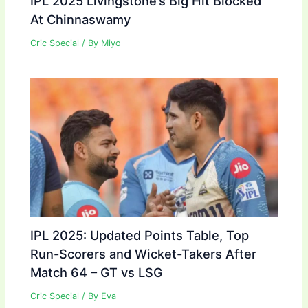
IPL 2025 Livingstone’s Big Hit Blocked
At Chinnaswamy
Cric Special
/ By
Miyo
IPL 2025: Updated Points Table, Top
Run-Scorers and Wicket-Takers After
Match 64 – GT vs LSG
Cric Special
/ By
Eva