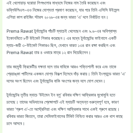
এই খেলোয়াড় ঘরোয়া লিগগুলোর মাধ্যমে নিজের নাম তৈরি করেছেন এবং
ডব্লিউপিএল-এও নিজের যোগ্যতা প্রমাণ করেছেন, যার পরে তিনি এসিসি উইমেন্স
এশিয়া কাপ রাইজিং স্টারস ২০২৬-এর জন্য ভারত ‘এ’ দলে নির্বাচিত হন।
Prema Rawat টুর্নামেন্টের পাঁচটি ম্যাচেই খেলেছেন এবং ৯.৬-এর অবিশ্বাস্য
ইকোনমিতে ৮টি উইকেট শিকার করেছেন। এর মধ্যে টুর্নামেন্টের ফাইনালে একটি
ম্যাচ-জয়ী ৩-উইকেট শিকারও ছিল, যেখানে ভারত ১৩৪ রান রক্ষা করছিল এবং
Prema Rawat তার ৪ ওভারে মাত্র ১২ রান দিয়েছিলেন।
তার বহুমুখী ক্রিকেটীয় দক্ষতা দলে তার দাবিকে আরও শক্তিশালী করে এবং তাকে
শ্রেয়াঙ্কা পাটিলের একজন যোগ্য বিকল্প হিসেবে দাঁড় করায়। তিনি ইংল্যান্ডে ভারত ‘এ’
দলের অংশ ছিলেন এবং টুর্নামেন্টের বাকি অংশের জন্য দলে যোগ দেবেন।
টুর্নামেন্টের তৃতীয় ম্যাচে ‘উইমেন ইন ব্লু’ রবিবার দক্ষিণ আফ্রিকার মুখোমুখি হতে
চলেছে। তাদের অভিযানের প্রেক্ষাপটে এই ম্যাচটি অত্যন্ত গুরুত্বপূর্ণ হবে, কারণ
ভারত ‘গ্রুপ এ’-তে অস্ট্রেলিয়া এবং দক্ষিণ আফ্রিকার সাথে একই গ্রুপে রয়েছে।
রবিবার ভারত জিতলে, তারা সেমিফাইনালের টিকিট নিশ্চিত করার আরও এক ধাপ কাছে
চলে আসবে।