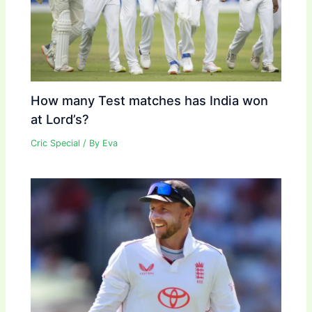
How many Test matches has India won
at Lord’s?
Cric Special
/ By
Eva