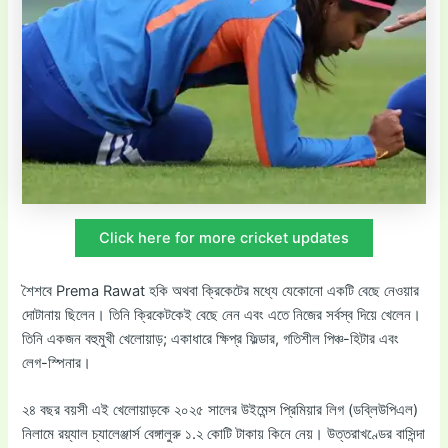
Click here for more cricket updates
শৈশবে Prema Rawat হকি অথবা ক্রিকেটের মধ্যে যেকোনো একটি বেছে নেওয়ার
দোটানায় ছিলেন। তিনি ক্রিকেটকেই বেছে নেন এবং এতে নিজের সর্বস্ব দিয়ে খেলেন।
তিনি একজন বহুমুখী খেলোয়াড়; একাধারে ক্ষিপ্র ফিল্ডার, গতিশীল পিঞ্চ-হিটার এবং
লেগ-স্পিনার।
২৪ বছর বয়সী এই খেলোয়াড়কে ২০২৫ সালের উইমেন্স প্রিমিয়ার লিগ (ডব্লিউপিএল)
নিলামে রয়্যাল চ্যালেঞ্জার্স বেঙ্গালুরু ১.২ কোটি টাকায় কিনে নেয়। উত্তরাখণ্ডের বাসিন্দা