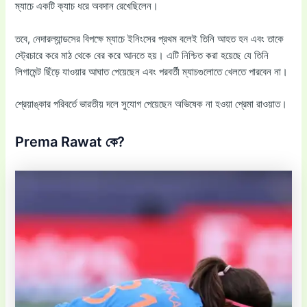
ম্যাচে একটি ক্যাচ ধরে অবদান রেখেছিলেন।
তবে, নেদারল্যান্ডসের বিপক্ষে ম্যাচে ইনিংসের প্রথম বলেই তিনি আহত হন এবং তাকে
স্ট্রেচারে করে মাঠ থেকে বের করে আনতে হয়। এটি নিশ্চিত করা হয়েছে যে তিনি
লিগামেন্ট ছিঁড়ে যাওয়ার আঘাত পেয়েছেন এবং পরবর্তী ম্যাচগুলোতে খেলতে পারবেন না।
শ্রেয়াঙ্কার পরিবর্তে ভারতীয় দলে সুযোগ পেয়েছেন অভিষেক না হওয়া প্রেমা রাওয়াত।
Prema Rawat কে?