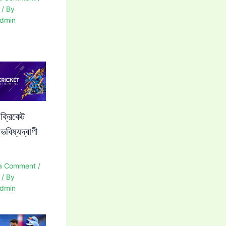
/ By
dmin
 ক্রিকেট
 ভবিষ্যদ্বাণী
a Comment
/
/ By
dmin