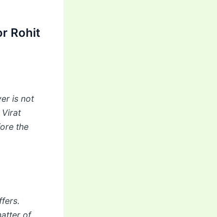
r Rohit
er is not
 Virat
fore the
ffers.
atter of