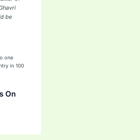
 Ghavri
ld be
no one
ntry in 100
s On