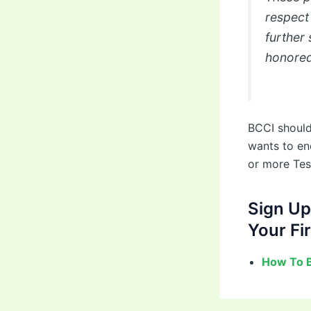
respect 
further
honored
BCCI should
wants to end
or more Test
Sign Up
Your Fir
How To 