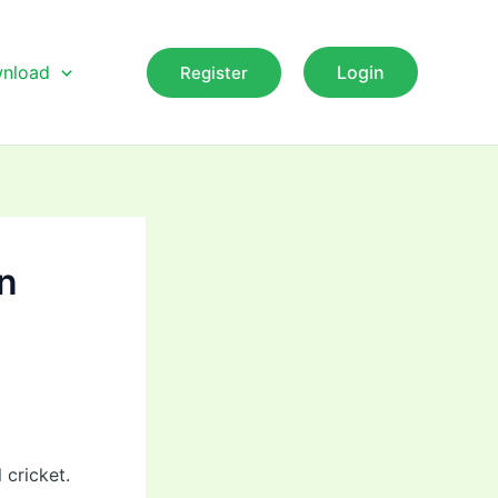
nload
Login
Register
in
 cricket.