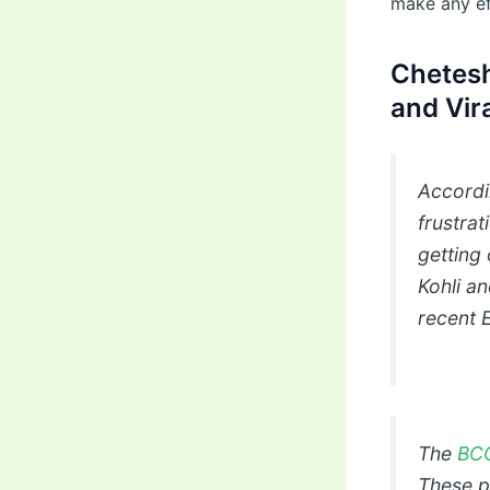
make any eff
Chetesh
and Vir
Accordi
frustrat
getting 
Kohli a
recent 
The
BC
These pl