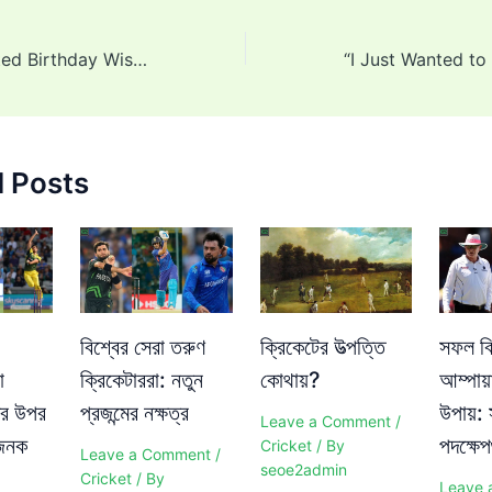
Virat Kohli’s Belated Birthday Wish for Cheteshwar Pujara Highlights Why His No. 4 Dominance Thrives Because of Pujji
d Posts
বিশ্বের সেরা তরুণ
ক্রিকেটের উত্পত্তি
সফল ক্
া
ক্রিকেটাররা: নতুন
কোথায়?
আম্পায়
ের উপর
প্রজন্মের নক্ষত্র
উপায়:
Leave a Comment
/
ভজনক
পদক্ষে
Cricket
/ By
Leave a Comment
/
seoe2admin
Cricket
/ By
Leave 