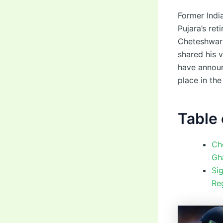
Former Indi
Pujara’s ret
Cheteshwar 
shared his v
have announ
place in the
Table 
Che
Gh
Si
Reg