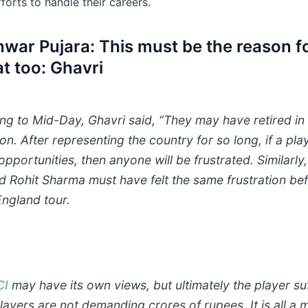
orts to handle their careers.
war Pujara: This must be the reason fo
at too: Ghavri
ng to Mid-Day, Ghavri said, “They may have retired in
ion. After representing the country for so long, if a play
opportunities, then anyone will be frustrated. Similarly,
nd Rohit Sharma must have felt the same frustration be
England tour.
CI
may have its own views, but ultimately the player su
ayers are not demanding crores of rupees. It is all a m