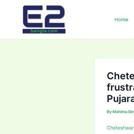
Skip
to
content
Home
Chete
frustr
Pujar
By
Mahima Si
Cheteshwar