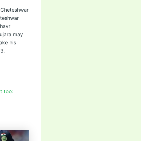
d Cheteshwar
heteshwar
havri
Pujara may
ake his
23.
t too: