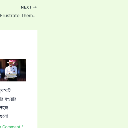
NEXT
“I Just Wanted to Frustrate Them”: Akash Deep Reflects on His Fifty at The Oval Test vs England
রিকেট
ার হওয়ার
 সহজ
পগুলো
a Comment
/