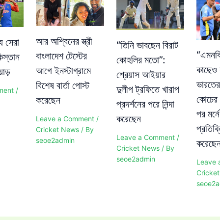
আর অশ্বিনের স্ত্রী
য সেরা
“তিনি ভাবছেন বিরাট
“এমনকি
বাংলাদেশ টেস্টের
িস্তান
কোহলির মতো”:
কাছেও 
আগে ইনস্টাগ্রামে
়াড়
শ্রেয়াস আইয়ার
ভারতের
বিশেষ বার্তা পোস্ট
দুলীপ ট্রফিতে খারাপ
ment
/
কোচের 
করেছেন
প্রদর্শনের পরে নিন্দা
পর মর্
করেছেন
Leave a Comment
/
প্রতিক্
Cricket News
/ By
Leave a Comment
/
seoe2admin
করেছে
Cricket News
/ By
seoe2admin
Leave 
Cricke
seoe2a