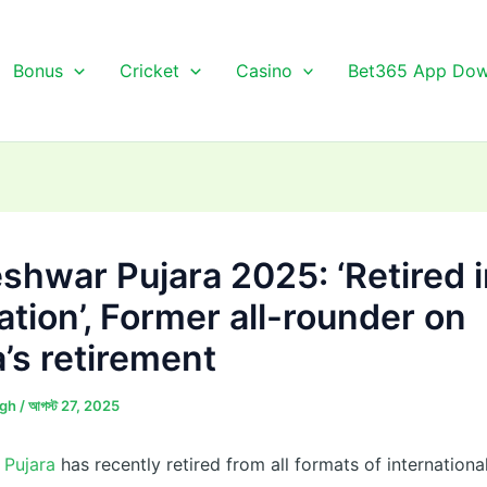
Bonus
Cricket
Casino
Bet365 App Dow
shwar Pujara 2025: ‘Retired 
ation’, Former all-rounder on
a’s retirement
ngh
/
আগস্ট 27, 2025
 Pujara
has recently retired from all formats of international