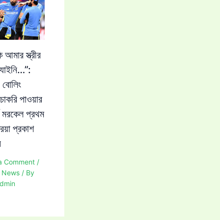
 আমার স্ত্রীর
যাইনি…”:
 বোলিং
চাকরি পাওয়ার
নে মরকেল প্রথম
রিয়া প্রকাশ
ন
a Comment
/
t News
/ By
dmin