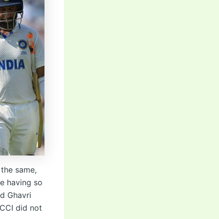
e the same,
te having so
ld Ghavri
BCCI did not