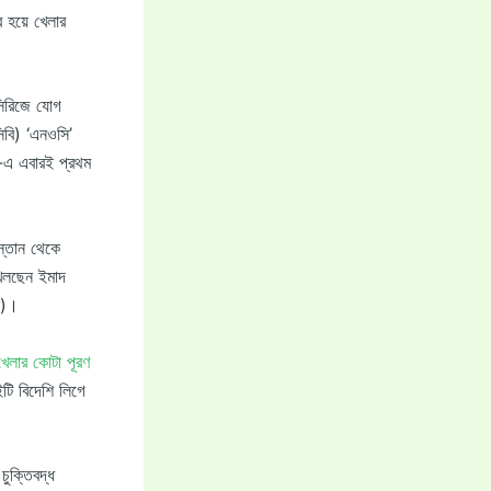
 হয়ে খেলার
সিরিজে যোগ
বি) ‘এনওসি’
ল-এ এবারই প্রথম
িস্তান থেকে
েলছেন ইমাদ
াস)।
েলার কোটা পূরণ
ইটি বিদেশি লিগে
চুক্তিবদ্ধ