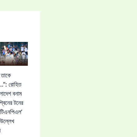
 তাকে
…”: রোহিত
াংলাদেশ বনাম
বিনের টনের
‘টিএনপিএল’
র উল্লেখ
ন