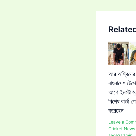
Relate
আর অশ্বিনের স্
বাংলাদেশ টেস্ট
আগে ইনস্টাগ্র
বিশেষ বার্তা পো
করেছেন
Leave a Com
Cricket News
seoe2admin