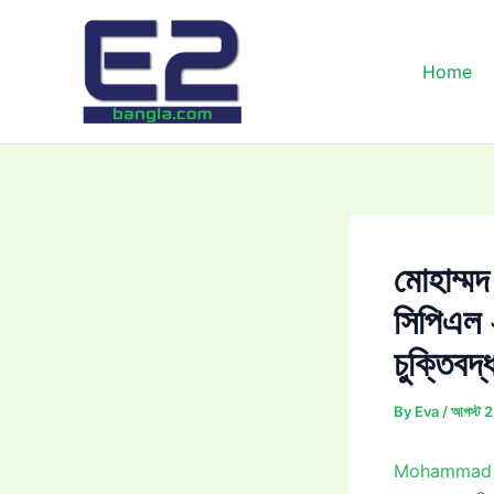
Skip
to
content
Home
মোহাম্মদ
সিপিএল ২
চুক্তিবদ
By
Eva
/
আগস্ট 
Mohammad Rizwan