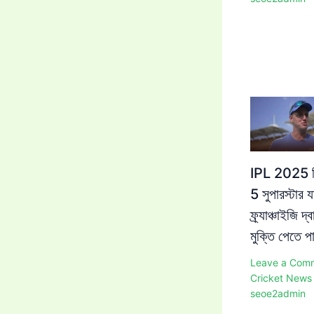
IPL 2025 ন
5 সুপারস্টার য
ফ্র্যাঞ্চাইজি দ্ব
মুক্তি পেতে প
Leave a Com
Cricket News
seoe2admin