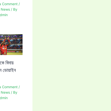
a Comment
/
t News
/ By
dmin
কে বিদায়
ন ডোয়াইন
a Comment
/
t News
/ By
dmin