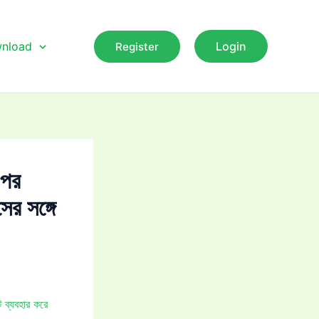
nload
Login
Register
 পর
ের সঙ্গে
 ব্যবহার করে