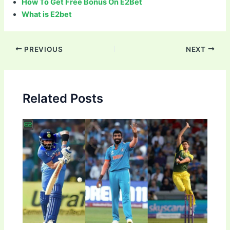
How To Get Free Bonus On E2Bet
What is E2bet
Post
PREVIOUS
NEXT
navigation
Related Posts