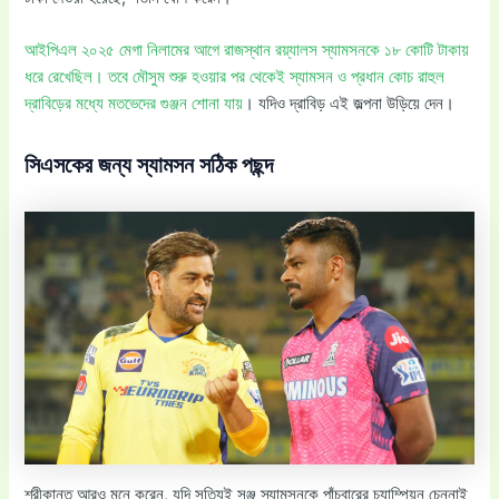
আইপিএল ২০২৫ মেগা নিলামের আগে রাজস্থান রয়্যালস স্যামসনকে ১৮ কোটি টাকায়
ধরে রেখেছিল। তবে মৌসুম শুরু হওয়ার পর থেকেই স্যামসন ও প্রধান কোচ রাহুল
দ্রাবিড়ের মধ্যে মতভেদের গুঞ্জন শোনা যায়
। যদিও দ্রাবিড় এই জল্পনা উড়িয়ে দেন।
সিএসকের জন্য স্যামসন সঠিক পছন্দ
শ্রীকান্ত আরও মনে করেন, যদি সত্যিই সঞ্জু স্যামসনকে পাঁচবারের চ্যাম্পিয়ন চেন্নাই