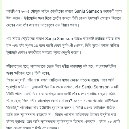
আইপিএল ২০২৫ মৌসুমে সাইড স্ট্রেইনের কারণে Sanju Samson কয়েকটি ম্যাচ
মিস করেন। টুর্নামেন্টের শুরুর দিকে চোটের কারণে তিনি কেবল ইমপ্যাক্ট প্লেয়ার হিসেবে
খেলেন এবং তাঁর জায়গায় দলনেতৃত্ব দেন রিয়ান পরাগ।
পরে সাইড স্ট্রেইনের কারণে Sanju Samson আরও কয়েকটি ম্যাচের বাইরে চলে
যান এবং তাঁর স্থলে ১৪ বছর বয়সী বৈভব সুর্যবংশী খেলেন, যিনি সুযোগ কাজে লাগিয়ে
টুর্নামেন্টে কোনও ভারতীয়ের সবচেয়ে দ্রুত সেঞ্চুরি করেন।
শ্রীকান্তের মতে, স্যামসনকে ছেড়ে দিলে দলীয় ভারসাম্য নষ্ট হবে, যা ফ্র্যাঞ্চাইজির
জন্য ক্ষতিকর হবে। তিনি বলেন,
“খবর অনুযায়ী, তাঁর এবং রাহুল দ্রাবিড়ের মধ্যে কোনও মতভেদ রয়েছে, তবে আমি
পুরোপুরি জানি না। ফ্র্যাঞ্চাইজির দিক থেকে দেখলে, তাঁরা Sanju Samson একটি
নির্দিষ্ট পরিমাণ অর্থ দিয়ে ধরে রেখেছেন এবং দলটি তাঁর চারপাশে সাজিয়েছেন। হঠাৎ
তাঁকে ছেড়ে দিলে দলীয় ভারসাম্য কোথায় থাকবে? ২০০৮ সালের পর তাঁরা আইপিএল
জিতেনি,” শ্রীকান্ত তাঁর ইউটিউব চ্যানেলে বলেন। “তাঁরা এরপর ফাইনালে উঠেছে।
আমি হলে স্যামসনকে ছাড়তাম না। রিয়ান পরাগকে অধিনায়ক হিসেবে উন্নীত করা
তাঁদের ব্যাপার, তবে আমি স্যামসনকে ব্যাটসম্যান হিসেবে খেলাতাম। তাঁকে ১৮ কোটি
টাকা দেওয়া হয়েছে,” তিনি যোগ করেন।