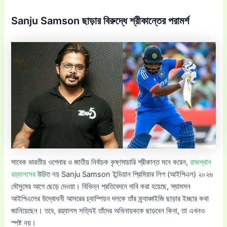
Sanju Samson ছাড়ার বিরুদ্ধে শ্রীকান্তের পরামর্শ
সাবেক ভারতীয় ওপেনার ও জাতীয় নির্বাচক কৃষ্ণমাচারি শ্রীকান্ত মনে করেন,
রাজস্থান
রয়্যালসের
উচিত নয় Sanju Samson ইন্ডিয়ান প্রিমিয়ার লিগ (আইপিএল) ২০২৬
মৌসুমের আগে ছেড়ে দেওয়া। বিভিন্ন প্রতিবেদনে দাবি করা হয়েছে, স্যামসন
আইপিএলের উদ্বোধনী আসরের চ্যাম্পিয়ন দলকে তাঁর ফ্র্যাঞ্চাইজি ছাড়ার ইচ্ছার কথা
জানিয়েছেন। তবে, রয়্যালস সত্যিই তাঁদের অধিনায়ককে ছাড়বেন কিনা, তা এখনও
স্পষ্ট নয়।