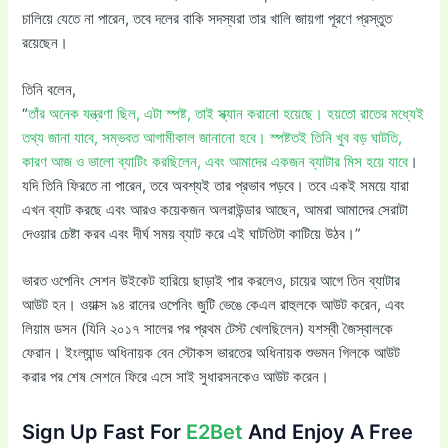
চালিয়ে যেতে না পারেন, তবে দলের বাকি সদস্যরা তার খালি জায়গা পূরণে প্রস্তুত
রয়েছেন।
তিনি বলেন,
“
তাঁর অনেক যন্ত্রণা ছিল, এটা স্পষ্ট, তাই স্ক্যান করানো হয়েছে। হয়তো রাতের মধ্যেই
তথ্য জানা যাবে, সম্ভবত আগামীকাল জানানো হবে। স্পষ্টতই তিনি খুব বড় ঘাটতি,
কারণ আজ ও ভালো ব্যাটিং করছিলেন, এবং আমাদের একজন ব্যাটার মিস হয়ে যাবে
।
যদি তিনি ফিরতে না পারেন, তবে অবশ্যই তার প্রভাব পড়বে। তবে একই সময়ে যারা
এখন ব্যাট করছে এবং আরও কয়েকজন অলরাউন্ডার আছেন, আমরা আমাদের সেরাটা
দেওয়ার চেষ্টা করব এবং দীর্ঘ সময় ব্যাট করে এই ঘাটতিটা কাটিয়ে উঠব।”
ভারত ওপেনিং সেশন উইকেট হারিয়ে ছাড়াই পার করলেও, চায়ের আগে তিন ব্যাটার
আউট হন। ওয়াক্স ৯৪ রানের ওপেনিং জুটি ভেঙে কেএল রাহুলকে আউট করেন, এবং
লিয়াম ডসন (যিনি ২০১৭ সালের পর প্রথম টেস্ট খেলছিলেন) যশস্বী জৈস্বালকে
ফেরান। ইংল্যান্ড অধিনায়ক বেন স্টোকস ভারতের অধিনায়ক শুভমন গিলকে আউট
করার পর শেষ সেশনে ফিরে এসে সাই সুধারসনকেও আউট করেন।
Sign Up Fast For
E2Bet
And Enjoy A Free