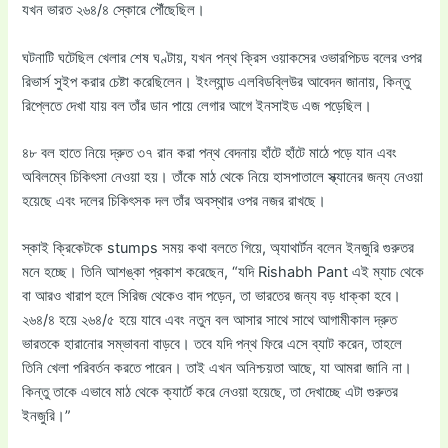
যখন ভারত ২৬৪/৪ স্কোরে পৌঁছেছিল।
ঘটনাটি ঘটেছিল খেলার শেষ ঘণ্টায়, যখন পন্থ ক্রিস ওয়াকসের ওভারপিচড বলের ওপর
রিভার্স সুইপ করার চেষ্টা করেছিলেন। ইংল্যান্ড এলবিডব্লিউর আবেদন জানায়, কিন্তু
রিপ্লেতে দেখা যায় বল তাঁর ডান পায়ে লেগার আগে ইনসাইড এজ পড়েছিল।
৪৮ বল হাতে নিয়ে দ্রুত ৩৭ রান করা পন্থ বেদনায় হাঁটে হাঁটে মাঠে পড়ে যান এবং
অবিলম্বে চিকিৎসা নেওয়া হয়। তাঁকে মাঠ থেকে নিয়ে হাসপাতালে স্ক্যানের জন্য নেওয়া
হয়েছে এবং দলের চিকিৎসক দল তাঁর অবস্থার ওপর নজর রাখছে।
স্কাই ক্রিকেটকে stumps সময় কথা বলতে গিয়ে, অ্যাথার্টন বলেন ইনজুরি গুরুতর
মনে হচ্ছে। তিনি আশঙ্কা প্রকাশ করেছেন, “যদি Rishabh Pant এই ম্যাচ থেকে
বা আরও খারাপ হলে সিরিজ থেকেও বাদ পড়েন, তা ভারতের জন্য বড় ধাক্কা হবে।
২৬৪/৪ হয়ে ২৬৪/৫ হয়ে যাবে এবং নতুন বল আসার সাথে সাথে আগামীকাল দ্রুত
ভারতকে হারানোর সম্ভাবনা বাড়বে। তবে যদি পন্থ ফিরে এসে ব্যাট করেন, তাহলে
তিনি খেলা পরিবর্তন করতে পারেন। তাই এখন অনিশ্চয়তা আছে, যা আমরা জানি না।
কিন্তু তাকে এভাবে মাঠ থেকে ক্যার্টে করে নেওয়া হয়েছে, তা দেখাচ্ছে এটা গুরুতর
ইনজুরি।”