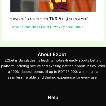
পূরানের মাস্টারক্লাসের পরেও TKR শীর্ষ দুইয়ে স্থান পায়নি
Leave a Comment
/
Cricket News
/ By
seoe2admin
About E2bet
E2bet is Bangladesh's leading mobile-friendly sports betting
platform, offering secure and exciting betting opportunities. With
a 100% deposit bonus of up to BDT 15,000, we ensure a
seamless, reliable, and thrilling experience for every user.
Help