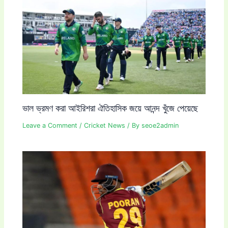
ভাল ভ্রমণ করা আইরিশরা ঐতিহাসিক জয়ে আনন্দ খুঁজে পেয়েছে
Leave a Comment
/
Cricket News
/ By
seoe2admin