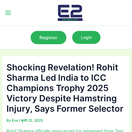
Skip
to
Main
content
Menu
Register
Login
Shocking Revelation! Rohit
Sharma Led India to ICC
Champions Trophy 2025
Victory Despite Hamstring
Injury, Says Former Selector
By
Eva
/
জুলাই 22, 2025
Rohit Sharma officially announced his retirement from Test