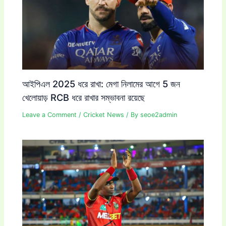
আইপিএল 2025 ধরে রাখা: মেগা নিলামের আগে 5 জন
খেলোয়াড় RCB ধরে রাখার সম্ভাবনা রয়েছে
Leave a Comment
/
Cricket News
/ By
seoe2admin