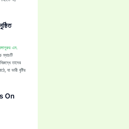
ষ্ঠিত
ঙ্গালুরুর এম.
 ম্যাচটি
িরুদ্ধে তাদের
, যা ভারী বৃষ্টির
s On