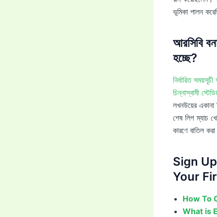
ভূমিকা পালন কর
আরসিবি বনা
হচ্ছে?
নির্ধারিত সময়সূচী
চিন্নাস্বামী স্ট
লখনউয়ের একানা ক
শেষ লিগ ম্যাচ খেল
কারণে বাতিল করা
Sign Up
Your Fir
How To G
What is 