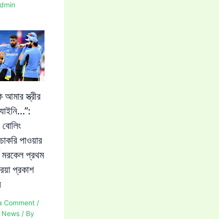
dmin
 আমার স্ত্রীর
যাইনি…”:
 বোলিং
চাকরি পাওয়ার
নে মরকেল প্রথম
রিয়া প্রকাশ
ন
a Comment
/
t News
/ By