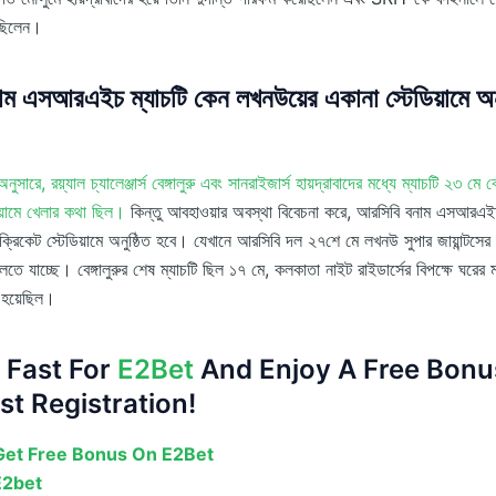
েছিলেন।
ম এসআরএইচ ম্যাচটি কেন লখনউয়ের একানা স্টেডিয়ামে অনু
 অনুসারে, রয়্যাল চ্যালেঞ্জার্স বেঙ্গালুরু এবং সানরাইজার্স হায়দ্রাবাদের মধ্যে ম্যাচটি ২৩ মে বে
েডিয়ামে খেলার কথা ছিল।
কিন্তু আবহাওয়ার অবস্থা বিবেচনা করে, আরসিবি বনাম এসআরএইচ
্রিকেট স্টেডিয়ামে অনুষ্ঠিত হবে। যেখানে আরসিবি দল ২৭শে মে লখনউ সুপার জায়ান্টসের ব
তে যাচ্ছে। বেঙ্গালুরুর শেষ ম্যাচটি ছিল ১৭ মে, কলকাতা নাইট রাইডার্সের বিপক্ষে ঘরের মাঠে
 হয়েছিল।
 Fast For
E2Bet
And Enjoy A Free Bonu
st Registration!
et Free Bonus On E2Bet
E2bet