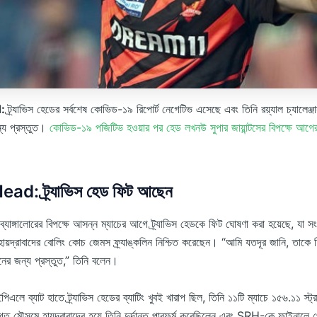
d:
ট্র্যাভিস হেডের সর্বশেষ কোভিড-১৯ রিপোর্ট নেগেটিভ এসেছে এবং তিনি রয়্যাল চ্যালেঞ্জার্
ন্য প্রস্তুত।
কোভিড-১৯ পজিটিভ হওয়ার পর হেড লখনউ সুপার জায়ান্টসের বিপক্ষে আগের
ad: ট্র্যাভিস হেড ফিট আছেন
র্স ব্যাঙ্গালোরের বিপক্ষে আসন্ন ম্যাচের আগে ট্র্যাভিস হেডকে ফিট ঘোষণা করা হয়েছে, যা স
 হায়দ্রাবাদের বোলিং কোচ জেমস ফ্র্যাঙ্কলিন নিশ্চিত করেছেন। “আমি যতদূর জানি, তাকে
াচনের জন্য প্রস্তুত,” তিনি বলেন।
লে ব্যাট হাতে ট্র্যাভিস হেডের ব্যাটিং খুবই খারাপ ছিল, তিনি ১১টি ম্যাচে ১৫৬.১১ স্ট
 মৌসুমে হায়দ্রাবাদের হয়ে তিনি দুর্দান্ত পারফর্ম করেছিলেন এবং SRH-কে ফাইনালে প