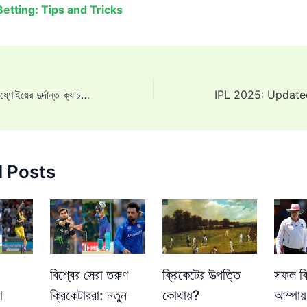
Betting: Tips and Tricks
Ravi Bishnoi: রবি বিষ্ণোইয়ের দুর্দান্ত ক্যাচ বিপজ্জনক চেহারার শেরফেন রাদারফোর্ডকে ৩৮ রানে ফিরিয়ে দিল জিটি বনাম এলএসজি আইপিএল ২০২৫ ম্যাচে [দেখুন]
d Posts
বিশ্বের সেরা তরুণ
ক্রিকেটের উত্পত্তি
সফল ক্
া
ক্রিকেটাররা: নতুন
কোথায়?
আম্পায়