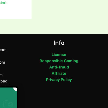
dmin
Info
com
License
Responsible Gaming
com
Anti-fraud
Affiliate
om
Privacy Policy
Road,
desh
64543