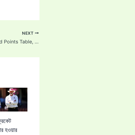
NEXT
IPL 2025: Updated Points Table, Top Run-Scorers and Wicket-Takers After Match 64 – GT vs LSG
রিকেট
ার হওয়ার