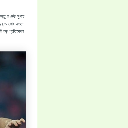
ন্তু লখনউ সুপার
অ্যান্ড কোং ২৩শে
একটি বড় প্রতিবেদন