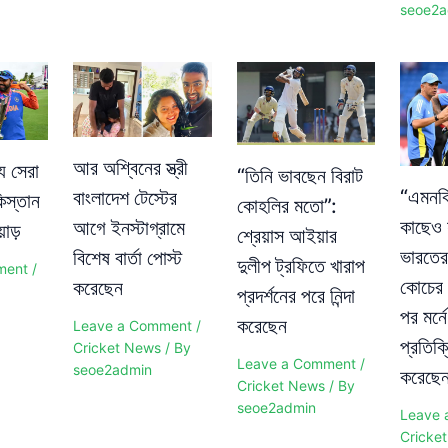
seoe2a
আর অশ্বিনের স্ত্রী
য সেরা
“তিনি ভাবছেন বিরাট
“এমনকি
বাংলাদেশ টেস্টের
িস্তান
কোহলির মতো”:
কাছেও 
আগে ইনস্টাগ্রামে
়াড়
শ্রেয়াস আইয়ার
ভারতের
বিশেষ বার্তা পোস্ট
দুলীপ ট্রফিতে খারাপ
ment
/
কোচের 
করেছেন
প্রদর্শনের পরে নিন্দা
পর মর্
করেছেন
Leave a Comment
/
প্রতিক্
Cricket News
/ By
Leave a Comment
/
seoe2admin
করেছে
Cricket News
/ By
seoe2admin
Leave 
Cricke