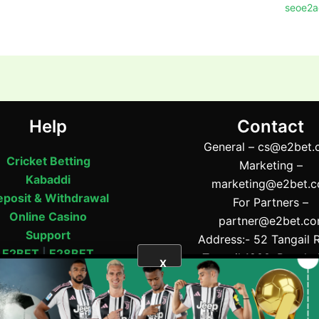
seoe2a
Help
Contact
General –
cs@e2bet.
Cricket Betting
Marketing –
Kabaddi
marketing@e2bet.
posit & Withdrawal
For Partners –
Online Casino
partner@e2bet.c
Support
Address:- 52 Tangail 
E2BET
|
E28BET
Tangail 1900, Bangla
X
Phone:- (+880) 11565