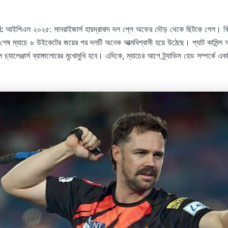
d:
আইপিএল ২০২৫: সানরাইজার্স হায়দ্রাবাদ দল প্লে অফের দৌড় থেকে ছিটকে গেল। কি
ষে শেষ ম্যাচে ৬ উইকেটের জয়ের পর দলটি অনেক আত্মবিশ্বাসী হয়ে উঠেছে। প্যাট কামিন্স 
াল চ্যালেঞ্জার্স ব্যাঙ্গালোরের মুখোমুখি হবে। এদিকে, ম্যাচের আগে ট্র্যাভিস হেড সম্পর্কে 
।