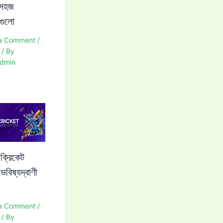
 সহজ
পগুলো
a Comment
/
/ By
dmin
 ক্রিকেট
 ভবিষ্যদ্বাণী
a Comment
/
/ By