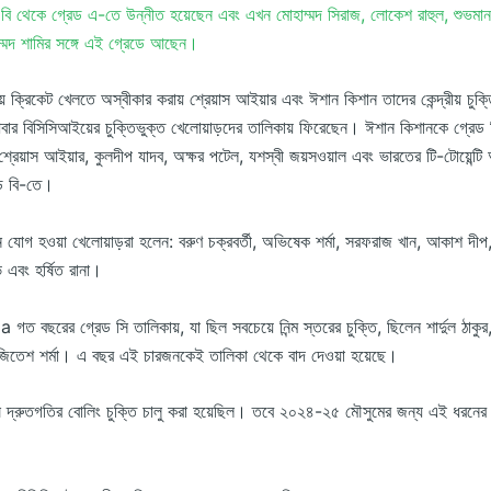
বি থেকে গ্রেড এ-তে উন্নীত হয়েছেন এবং এখন মোহাম্মদ সিরাজ, লোকেশ রাহুল, শুভমান গ
হাম্মদ শামির সঙ্গে এই গ্রেডে আছেন।
 ক্রিকেট খেলতে অস্বীকার করায় শ্রেয়াস আইয়ার এবং ঈশান কিশান তাদের কেন্দ্রীয় চুক্ত
ার বিসিসিআইয়ের চুক্তিভুক্ত খেলোয়াড়দের তালিকায় ফিরেছেন। ঈশান কিশানকে গ্রেড স
্রেয়াস আইয়ার, কুলদীপ যাদব, অক্ষর পটেল, যশস্বী জয়সওয়াল এবং ভারতের টি-টোয়েন্টি অধ
ড বি-তে।
 যোগ হওয়া খেলোয়াড়রা হলেন: বরুণ চক্রবর্তী, অভিষেক শর্মা, সরফরাজ খান, আকাশ দীপ, 
ি এবং হর্ষিত রানা।
বছরের গ্রেড সি তালিকায়, যা ছিল সবচেয়ে নিন্ম স্তরের চুক্তি, ছিলেন শার্দুল ঠাকু
িতেশ শর্মা। এ বছর এই চারজনকেই তালিকা থেকে বাদ দেওয়া হয়েছে।
 দ্রুতগতির বোলিং চুক্তি চালু করা হয়েছিল। তবে ২০২৪-২৫ মৌসুমের জন্য এই ধরনের