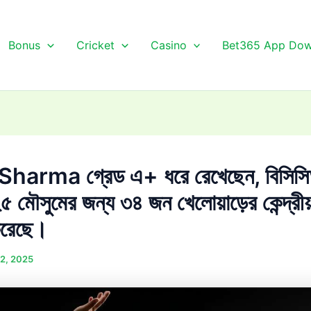
Bonus
Cricket
Casino
Bet365 App Dow
Sharma গ্রেড এ+ ধরে রেখেছেন, বিসিস
মৌসুমের জন্য ৩৪ জন খেলোয়াড়ের কেন্দ্রীয়
করেছে।
 22, 2025