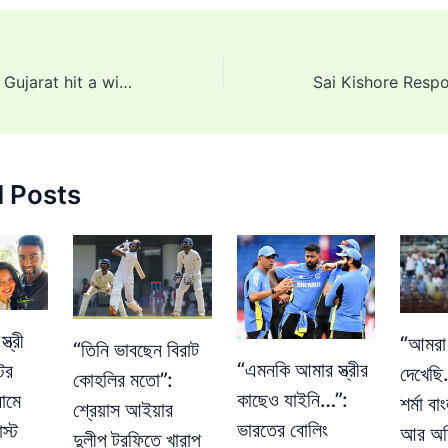
KKR vs GT 2025: Gujarat hit a winning six, Kolkata team embarrassed at home; Venkatesh Iyer-Rinku Singh are again flops
d Posts
ত্রী
“আমরা
“তিনি ভাবছেন বিরাট
“এমনকি আমার স্ত্রীর
ের
দেখেছি
কোহলির মতো”:
কাছেও যাইনি…”:
ামে
শর্মা ব
শ্রেয়াস আইয়ার
ভারতের বোলিং
স্ট
আর অশ্
দুলীপ ট্রফিতে খারাপ