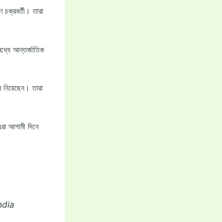
ণ চক্রবর্তী। তারা
ধ্যে আন্তর্জাতিক
ে নিয়েছেন। তারা
এরা আগামী দিনে
ndia