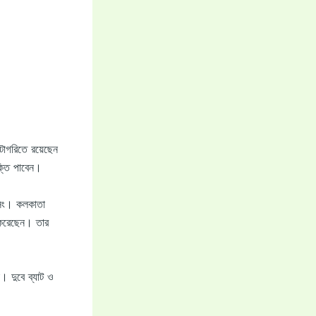
াটাগরিতে রয়েছেন
ক্তি পাবেন।
 সিং। কলকাতা
ষণ করেছেন। তার
। দুবে ব্যাট ও