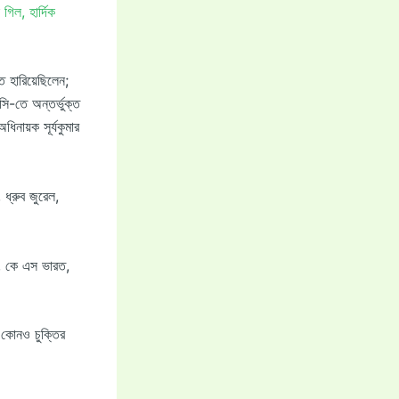
িল, হার্দিক
ি হারিয়েছিলেন;
ি-তে অন্তর্ভুক্ত
িনায়ক সূর্যকুমার
ধ্রুব জুরেল,
র, কে এস ভারত,
 কোনও চুক্তির