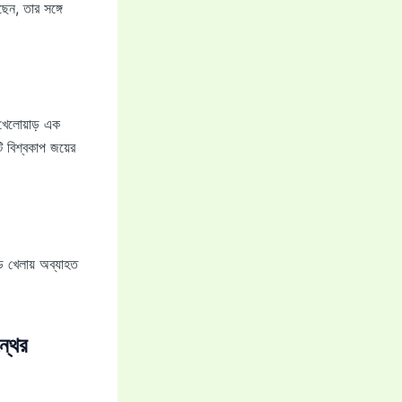
েন, তার সঙ্গে
খেলোয়াড় এক
ি বিশ্বকাপ জয়ের
ে খেলায় অব্যাহত
্থের