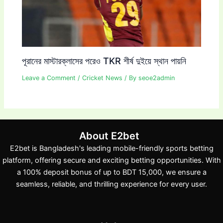
পূরানের মাস্টারক্লাসের পরেও TKR শীর্ষ দুইয়ে স্থান পায়নি
Leave a Comment
/
Cricket News
/ By
seoe2admin
About E2bet
E2bet is Bangladesh's leading mobile-friendly sports betting
platform, offering secure and exciting betting opportunities. With
a 100% deposit bonus of up to BDT 15,000, we ensure a
seamless, reliable, and thrilling experience for every user.