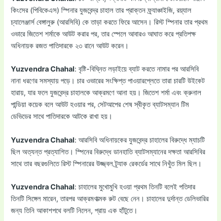
কিংসের (পিবিকেএস) স্পিনার যুজবেন্দ্র চাহাল তার প্রাক্তন ফ্র্যাঞ্চাইজি, রয়্যাল
চ্যালেঞ্জার্স বেঙ্গালুরু (আরসিবি) কে তাড়া করতে ফিরে আসেন। রিস্ট স্পিনার তার প্রথম
ওভারে জিতেশ শর্মাকে আউট করার পর, তার স্পেলে আবারও আঘাত করে প্রতিপক্ষ
অধিনায়ক রজত পাতিদারকে ২৩ রানে আউট করেন।
Yuzvendra Chahal
: বৃষ্টি-বিঘ্নিত লড়াইয়ে ব্যাট করতে নামার পর আরসিবি
নানা ধরণের সমস্যায় পড়ে। চার ওভারের সংক্ষিপ্ত পাওয়ারপ্লেতে তারা চারটি উইকেট
হারায়, যার ফলে যুজবেন্দ্র চাহালকে আক্রমণে আনা হয়। জিতেশ শর্মা এবং ক্রুনাল
পান্ডিয়া কয়েক বলে আউট হওয়ার পর, সেটআপের শেষ স্বীকৃত ব্যাটসম্যান টিম
ডেভিডের সাথে পাতিদারকে আটকে রাখা হয়।
Yuzvendra Chahal
: আরসিবি অধিনায়কের যুজবেন্দ্র চাহালের বিরুদ্ধে ম্যাচটি
ছিল অত্যন্ত প্রত্যাশিত। স্পিনের বিরুদ্ধে ডানহাতি ব্যাটসম্যানের দক্ষতা আরসিবির
সাথে তার বছরগুলিতে রিস্ট স্পিনারের উজ্জ্বল ট্র্যাক রেকর্ডের সাথে নিখুঁত মিল ছিল।
Yuzvendra Chahal
: চাহালের মুখোমুখি হওয়া প্রথম তিনটি বলেই পতিদার
তিনটি সিঙ্গেল মারেন, তারপর আক্রমণাত্মক রুট বেছে নেন। চাহালের দুর্দান্ত ডেলিভারির
জন্য তিনি আকাশপথে বলটি নিলেন, প্রায় এক হাঁটুতে।