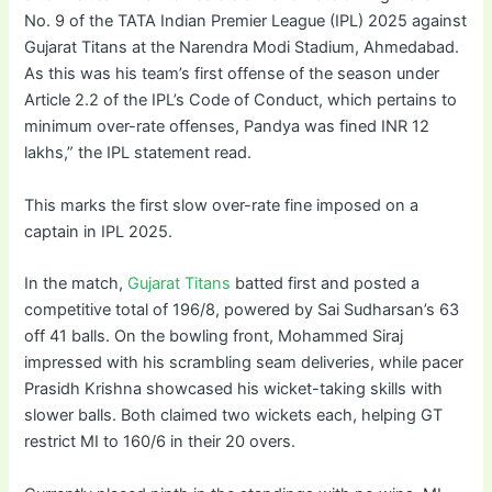
No. 9 of the TATA Indian Premier League (IPL) 2025 against
Gujarat Titans at the Narendra Modi Stadium, Ahmedabad.
As this was his team’s first offense of the season under
Article 2.2 of the IPL’s Code of Conduct, which pertains to
minimum over-rate offenses, Pandya was fined INR 12
lakhs,” the IPL statement read.
This marks the first slow over-rate fine imposed on a
captain in IPL 2025.
In the match,
Gujarat Titans
batted first and posted a
competitive total of 196/8, powered by Sai Sudharsan’s 63
off 41 balls. On the bowling front, Mohammed Siraj
impressed with his scrambling seam deliveries, while pacer
Prasidh Krishna showcased his wicket-taking skills with
slower balls. Both claimed two wickets each, helping GT
restrict MI to 160/6 in their 20 overs.