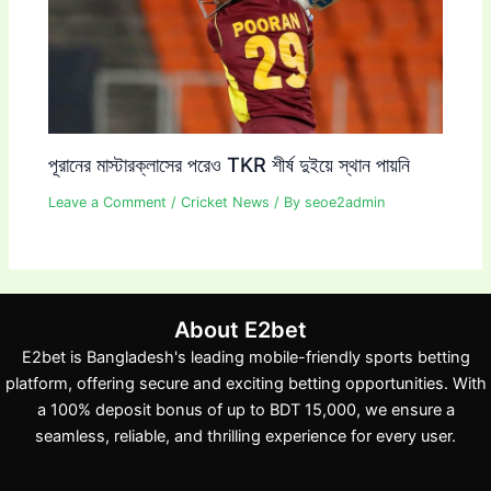
পূরানের মাস্টারক্লাসের পরেও TKR শীর্ষ দুইয়ে স্থান পায়নি
Leave a Comment
/
Cricket News
/ By
seoe2admin
About E2bet
E2bet is Bangladesh's leading mobile-friendly sports betting
platform, offering secure and exciting betting opportunities. With
a 100% deposit bonus of up to BDT 15,000, we ensure a
seamless, reliable, and thrilling experience for every user.