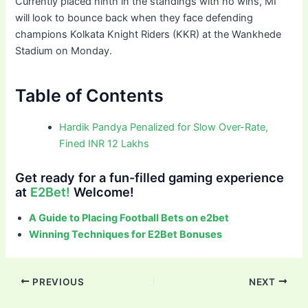
Currently placed ninth in the standings with no wins, MI
will look to bounce back when they face defending
champions Kolkata Knight Riders (KKR) at the Wankhede
Stadium on Monday.
Table of Contents
Hardik Pandya Penalized for Slow Over-Rate,
Fined INR 12 Lakhs
Get ready for a fun-filled gaming experience
at
E2Bet!
Welcome!
A Guide to Placing Football Bets on e2bet
Winning Techniques for E2Bet Bonuses
Post
PREVIOUS
NEXT
navigation