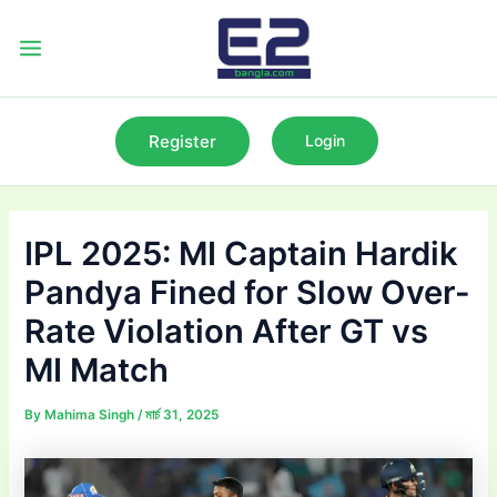
Skip
to
Main
content
Menu
Register
Login
IPL 2025: MI Captain Hardik
Pandya Fined for Slow Over-
Rate Violation After GT vs
MI Match
By
Mahima Singh
/
মার্চ 31, 2025