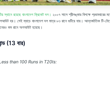
তীয় স্থানে রয়েছে বাংলাদেশ ক্রিকেট দল।
২০০৭ সালে শ্রীলঙ্কার বিপক্ষে প্রথমবারের 
আউট হয়। সেই ম্যাচে বাংলাদেশ দল মাত্র ৮৩ রানে গুটিয়ে যায়। আন্তর্জাতিক টি-টোয়ে
ানেরও কম রানে অলআউট হয়েছে।
ান্ড (13 বার)
Less than 100 Runs in T20Is: