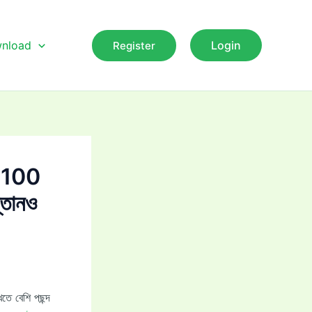
nload
Login
Register
র 100
্তানও
খতে বেশি পছন্দ