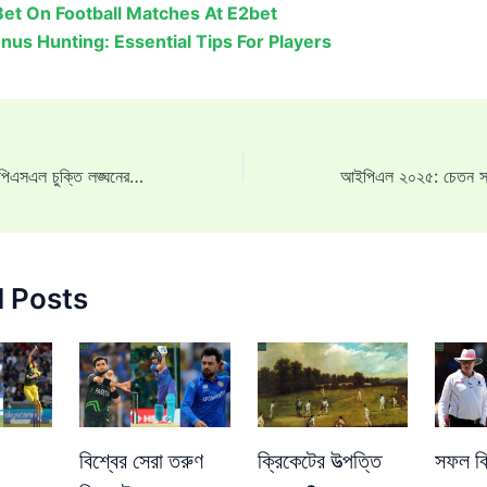
et On Football Matches At E2bet
nus Hunting: Essential Tips For Players
Mumbai Indians: পিএসএল চুক্তি লঙ্ঘনের অভিযোগে মুম্বাই ইন্ডিয়ান্সের এই অলরাউন্ডারকে আইনি নোটিশ দিয়েছে পিসিবি
d Posts
বিশ্বের সেরা তরুণ
ক্রিকেটের উত্পত্তি
সফল ক্