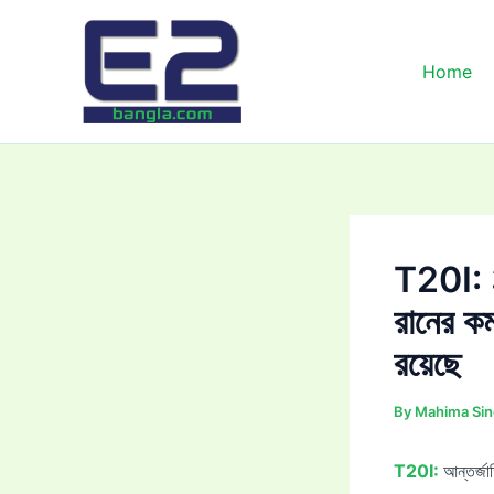
Skip
to
content
Home
T20I: 3
রানের ক
রয়েছে
By
Mahima Si
T20I:
আন্তর্জা