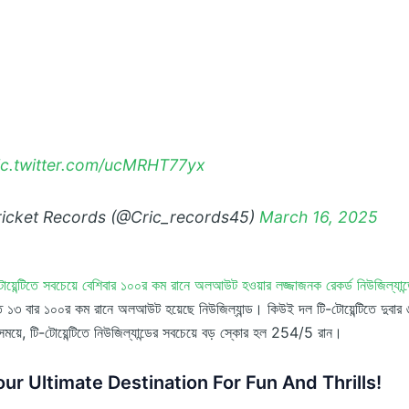
ic.twitter.com/ucMRHT77yx
ricket Records (@Cric_records45)
March 16, 2025
োয়েন্টিতে সবচেয়ে বেশিবার ১০০র কম রানে অলআউট হওয়ার লজ্জাজনক রেকর্ড নিউজিল্যা
্ত ১৩ বার ১০০র কম রানে অলআউট হয়েছে নিউজিল্যান্ড। কিউই দল টি-টোয়েন্টিতে দুবার
য়ে, টি-টোয়েন্টিতে নিউজিল্যান্ডের সবচেয়ে বড় স্কোর হল 254/5 রান।
our Ultimate Destination For Fun And Thrills!