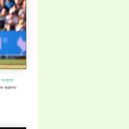
র অন্যতম
ন্স ক্রমাগত