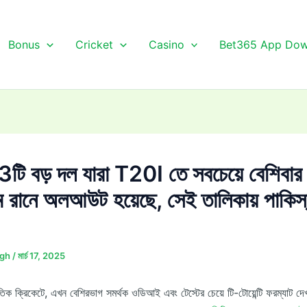
Bonus
Cricket
Casino
Bet365 App Dow
টি বড় দল যারা T20I তে সবচেয়ে বেশিবা
ম রানে অলআউট হয়েছে, সেই তালিকায় পাকিস
ngh
/
মার্চ 17, 2025
তিক ক্রিকেটে, এখন বেশিরভাগ সমর্থক ওডিআই এবং টেস্টের চেয়ে টি-টোয়েন্টি ফরম্যাট দে