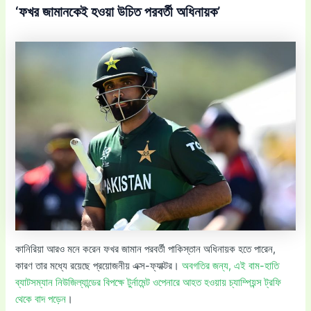
‘ফখর জামানকেই হওয়া উচিত পরবর্তী অধিনায়ক’
কানিরিয়া আরও মনে করেন ফখর জামান পরবর্তী পাকিস্তান অধিনায়ক হতে পারেন,
কারণ তার মধ্যে রয়েছে প্রয়োজনীয় এক্স-ফ্যাক্টর।
অবগতির জন্য, এই বাম-হাতি
ব্যাটসম্যান নিউজিল্যান্ডের বিপক্ষে টুর্নামেন্ট ওপেনারে আহত হওয়ায় চ্যাম্পিয়ন্স ট্রফি
থেকে বাদ পড়েন
।