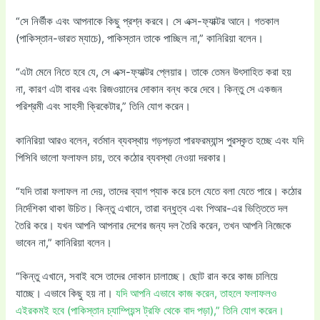
“সে নির্ভীক এবং আপনাকে কিছু প্রশ্ন করবে। সে এক্স-ফ্যাক্টর আনে। গতকাল
(পাকিস্তান-ভারত ম্যাচে), পাকিস্তান তাকে পাচ্ছিল না,” কানিরিয়া বলেন।
“এটা মেনে নিতে হবে যে, সে এক্স-ফ্যাক্টর প্লেয়ার। তাকে তেমন উৎসাহিত করা হয়
না, কারণ এটা বাবর এবং রিজওয়ানের দোকান বন্ধ করে দেবে। কিন্তু সে একজন
পরিশ্রমী এবং সাহসী ক্রিকেটার,” তিনি যোগ করেন।
কানিরিয়া আরও বলেন, বর্তমান ব্যবস্থায় গড়পড়তা পারফরম্যান্স পুরস্কৃত হচ্ছে এবং যদি
পিসিবি ভালো ফলাফল চায়, তবে কঠোর ব্যবস্থা নেওয়া দরকার।
“যদি তারা ফলাফল না দেয়, তাদের ব্যাগ প্যাক করে চলে যেতে বলা যেতে পারে। কঠোর
নির্দেশিকা থাকা উচিত। কিন্তু এখানে, তারা বন্ধুত্ব এবং পিআর-এর ভিত্তিতে দল
তৈরি করে। যখন আপনি আপনার দেশের জন্য দল তৈরি করেন, তখন আপনি নিজেকে
ভাবেন না,” কানিরিয়া বলেন।
“কিন্তু এখানে, সবাই বসে তাদের দোকান চালাচ্ছে। ছোট রান করে কাজ চালিয়ে
যাচ্ছে। এভাবে কিছু হয় না।
যদি আপনি এভাবে কাজ করেন, তাহলে ফলাফলও
এইরকমই হবে (পাকিস্তান চ্যাম্পিয়ন্স ট্রফি থেকে বাদ পড়া),” তিনি যোগ করেন।