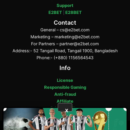
Support
E2BET
|
E28BET
Contact
General –
cs@e2bet.com
Marketing –
marketing@e2bet.com
For Partners –
partner@e2bet.com
Address:- 52 Tangail Road, Tangail 1900, Bangladesh
Phone:- (+880) 1156564543
Info
License
Responsible Gaming
Anti-fraud
Affiliate
Privacy Policy
X
ফেসবুক
পিন্টারেস্ট
টাম্বলার
মিডিয়াম