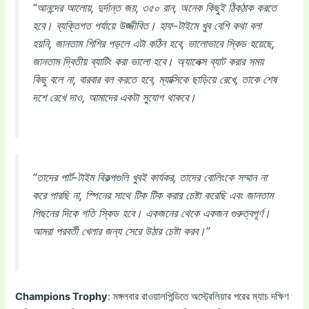
“আনন্দের আলোয়, দুর্দান্ত জয়, ৩৫০ রান, অনেক কিছুই ঠিকঠাক করতে
হবে। ব্যক্তিগত পর্যায়ে উজ্জীবিত। হাফ-টাইমে খুব বেশি কথা বলা
হয়নি, জানতাম শিশির পড়লে এটা কঠিন হবে, ভালোভাবে স্কিড হয়েছে,
জানতাম দ্বিতীয় ব্যাটিং করা ভালো হবে। অ্যালেক্স ব্যাট করার সময়
কিছু বলে না, বারবার বল করতে হবে, ম্যাক্সিকে ছাড়িয়ে রেখে, তাকে শেষ
দশে রেখে দাও, আমাদের একটা সুযোগ থাকবে।
“তাদের পার্ট-টাইম বিকল্পগুলি খুবই কার্যকর, তাদের বোলিংকে সম্মান না
করে পারছি না, স্পিনের সাথে টিক টিক করার চেষ্টা করেছি এবং জানতাম
পিছনের দিকে গতি স্কিড হবে। একজনের থেকে একজন গুরুত্বপূর্ণ।
আমরা পরবর্তী খেলার জন্য সেরে উঠার চেষ্টা করব।”
Champions Trophy
: মঙ্গলবার রাওয়ালপিন্ডিতে অস্ট্রেলিয়ার পরের ম্যাচ দক্ষিণ