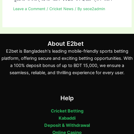
Leave a Comment
/
Cricket News
/ By
seoe2admin
About E2bet
E2bet is Bangladesh's leading mobile-friendly sports betting
platform, offering secure and exciting betting opportunities. With
a 100% deposit bonus of up to BDT 15,000, we ensure a
seamless, reliable, and thrilling experience for every user.
Help
Cricket Betting
Kabaddi
Deposit & Withdrawal
Online Casino