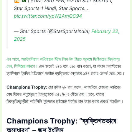
| SUN, 23rd FEB, PM on Star Sports 1,
Star Sports 1 Hindi, Star Sports…
pic.twitter.com/ypW2AmQC94
— Star Sports (@StarSportsIndia)
February 22,
2025
এর আগে, অস্ট্রেলিয়ান অধিনায়ক স্টিভ স্মিথ টস জিতে প্রথমে ফিল্ডিংয়ের সিদ্ধান্ত
নেন, শিশিরের কারণে।
বেন ডাকেট ১৪৩ বলে ১৬৫ রান করেন, যা নাথান অ্যাস্টলের
চ্যাম্পিয়ন্স ট্রফির ইতিহাসে সর্বোচ্চ ব্যক্তিগত স্কোরের ১৪৭ রানের রেকর্ড ভেঙে দেয়।
Champions Trophy
: জো রুটও ৬৮ রান করেন, অন্যদিকে জোফরা আর্চারের
শেষ দিকের অনুপ্রেরণা ইংল্যান্ডকে ৩৫১/৮ এ পৌঁছে দেয়। তবে, তাদের
চিরপ্রতিদ্বন্দ্বীরা আইসিসি পুরুষদের টুর্নামেন্টে সর্বোচ্চ রান তাড়া করার রেকর্ড গড়েছিল।
Champions Trophy
: “ব্যক্তিগতভাবে
অসাধারণ” – জশ ইংলিস