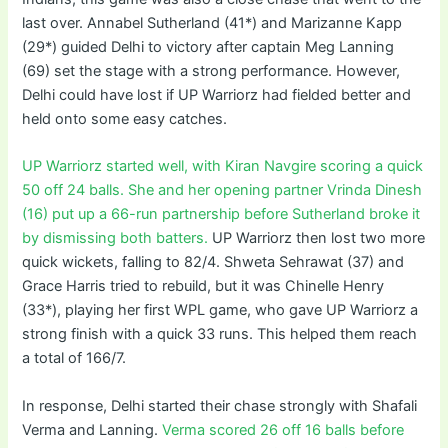
last over. Annabel Sutherland (41*) and Marizanne Kapp
(29*) guided Delhi to victory after captain Meg Lanning
(69) set the stage with a strong performance. However,
Delhi could have lost if UP Warriorz had fielded better and
held onto some easy catches.
UP Warriorz started well, with Kiran Navgire scoring a quick
50 off 24 balls. She and her opening partner Vrinda Dinesh
(16) put up a 66-run partnership before Sutherland broke it
by dismissing both batters.
UP Warriorz then lost two more
quick wickets, falling to 82/4. Shweta Sehrawat (37) and
Grace Harris tried to rebuild, but it was Chinelle Henry
(33*), playing her first WPL game, who gave UP Warriorz a
strong finish with a quick 33 runs. This helped them reach
a total of 166/7.
In response, Delhi started their chase strongly with Shafali
Verma and Lanning.
Verma scored 26 off 16 balls before