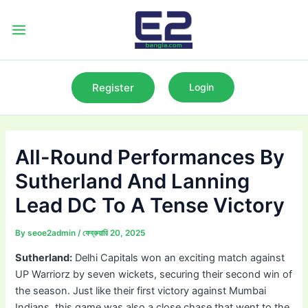
Skip
to
Main
content
Menu
Register
Login
All-Round Performances By
Sutherland And Lanning
Lead DC To A Tense Victory
By
seoe2admin
/
ফেব্রুয়ারি 20, 2025
Sutherland:
Delhi Capitals won an exciting match against
UP Warriorz by seven wickets, securing their second win of
the season. Just like their first victory against Mumbai
Indians, this game was also a close chase that went to the